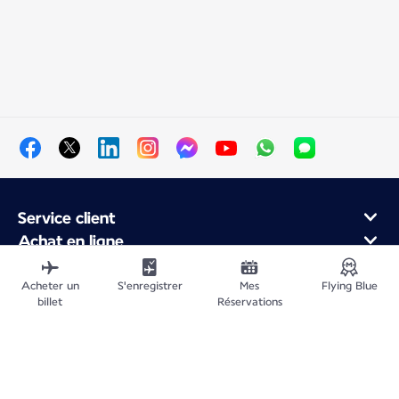
Service client
Achat en ligne
Programme de fidélité et partenaires
À propos d'Air France
Acheter un
S'enregistrer
Mes
Flying Blue
billet
Réservations
Application Mobile Air France
Vols au départ de
Vols en France
Voyager dans le Monde