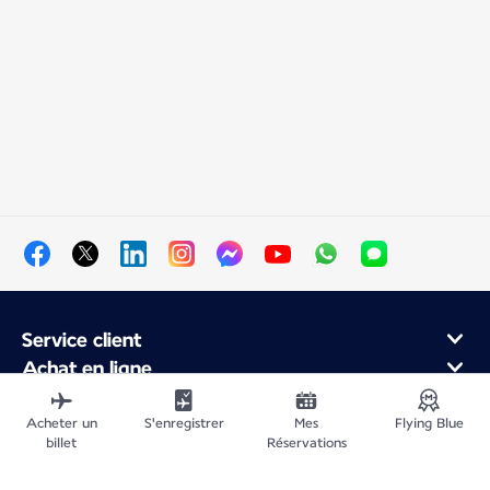
Service client
Achat en ligne
Programme de fidélité et partenaires
À propos d'Air France
Acheter un
S'enregistrer
Mes
Flying Blue
billet
Réservations
Application Mobile Air France
Vols au départ de