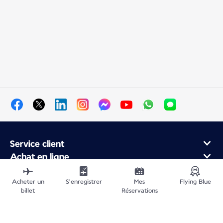
Service client
Achat en ligne
Programme de fidélité et partenaires
À propos d'Air France
Acheter un
S'enregistrer
Mes
Flying Blue
billet
Réservations
Application Mobile Air France
Vols au départ de
Vols en France