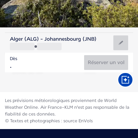
Afrique Du Sud
Alger (ALG) - Johannesbourg (JNB)
Johannesbourg
Dès
15°C
Afrique Du Sud
Réserver un vol
Durée du vol
Août
Les prévisions météorologiques proviennent de World
Weather Online. Air France-KLM n'est pas responsable de la
fiabilité de ces données.
© Textes et photographies : source EnVols