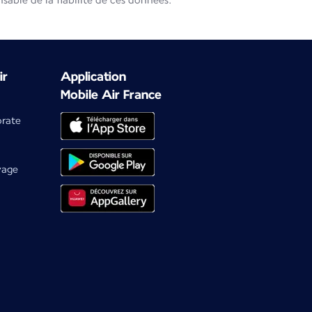
able de la fiabilité de ces données.
ir
Application
Mobile Air France
orate
yage