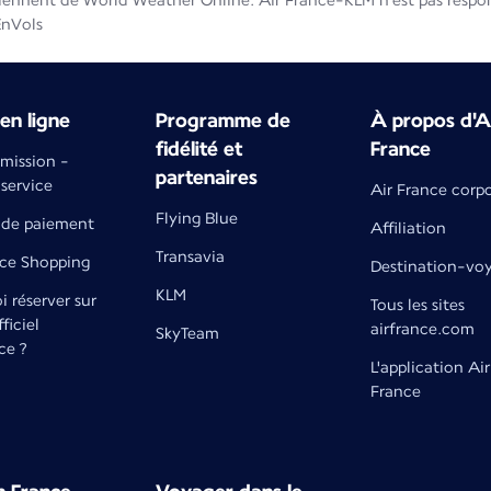
iennent de World Weather Online. Air France-KLM n'est pas respons
EnVols
en ligne
Programme de
À propos d'A
fidélité et
France
émission -
partenaires
 service
Air France corp
Flying Blue
de paiement
Affiliation
Transavia
nce Shopping
Destination-vo
KLM
 réserver sur
Tous les sites
fficiel
airfrance.com
SkyTeam
ce ?
L'application Air
France