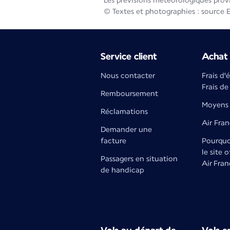
Les prévisions météorologiques prov
© Textes et photographies : source 
Service client
Achat 
Nous contacter
Frais d'
Frais de
Remboursement
Moyens 
Réclamations
Air Fra
Demander une
facture
Pourquoi
le site o
Passagers en situation
Air Fran
de handicap