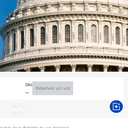
Dès
Réserver un vol
25°C
Août