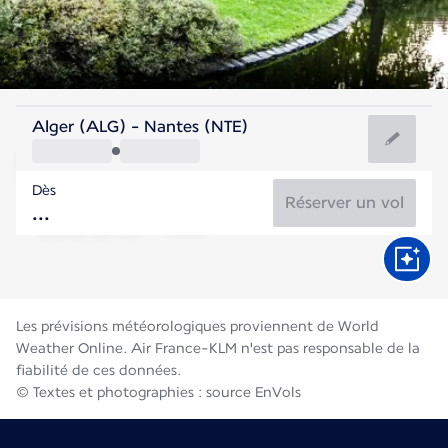
France
Alger (ALG) - Nantes (NTE)
Nantes
Dès
20°C
France
Réserver un vol
Durée du vol
Août
Les prévisions météorologiques proviennent de World
Weather Online. Air France-KLM n'est pas responsable de la
fiabilité de ces données.
© Textes et photographies : source EnVols