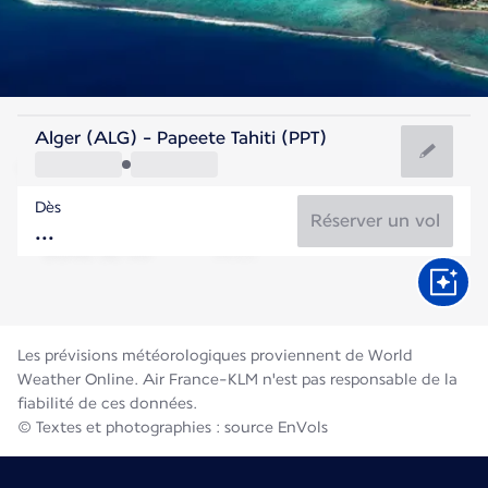
Polynésie Française
Alger (ALG) - Papeete Tahiti (PPT)
Tahiti
Dès
25°C
Polynésie Française
Réserver un vol
Durée du vol
Août
Les prévisions météorologiques proviennent de World
Weather Online. Air France-KLM n'est pas responsable de la
fiabilité de ces données.
© Textes et photographies : source EnVols