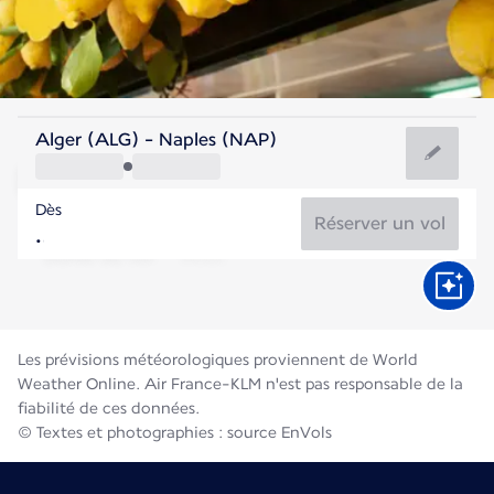
Italie
Alger (ALG) - Naples (NAP)
Naples
Dès
27°C
Italie
Réserver un vol
Durée du vol
Août
Les prévisions météorologiques proviennent de World
Weather Online. Air France-KLM n'est pas responsable de la
fiabilité de ces données.
© Textes et photographies : source EnVols