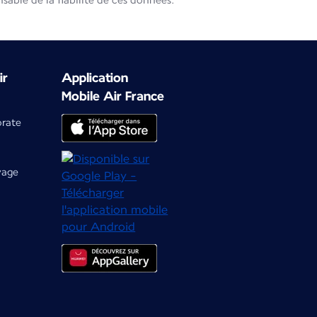
able de la fiabilité de ces données.
ir
Application
Mobile Air France
orate
yage