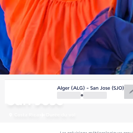
Costa Rica
Alger (ALG) - San Jose (SJO)
San José
Costa Rica
Durée du vol