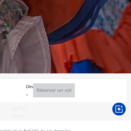
Dès
Réserver un vol
21°C
Août