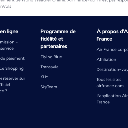
iennent de World Weather Online. Air France-KLM n'est pas respons
EnVols
en ligne
Programme de
À propos d'A
fidélité et
France
émission -
partenaires
 service
Air France corp
Flying Blue
de paiement
Affiliation
Transavia
nce Shopping
Destination-vo
KLM
 réserver sur
Tous les sites
fficiel
airfrance.com
SkyTeam
ce ?
L'application Air
France