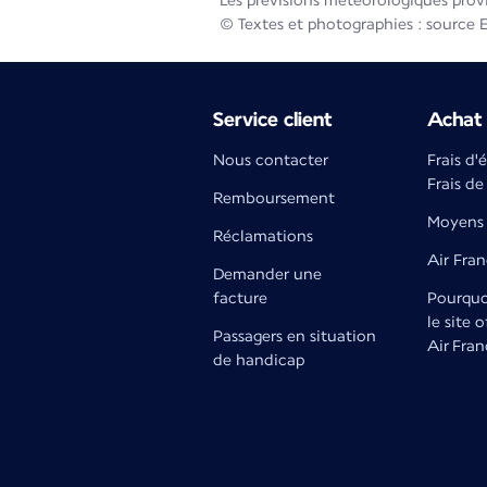
Les prévisions météorologiques prov
© Textes et photographies : source 
Service client
Achat 
Nous contacter
Frais d'
Frais de
Remboursement
Moyens 
Réclamations
Air Fra
Demander une
facture
Pourquoi
le site o
Passagers en situation
Air Fran
de handicap